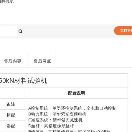
抗拉强度、
文档下
售后内容
售后网点
50kN
材料试验机
配置说明
备注
A控制系统：单闭环控制系统，全电脑自动控制
B动力系统：清华紫光变频电机
标配
C减速系统：清华紫光减速机
选配
D丝杆：高精度梯形丝杆
E传感器：高精度传感器；精度等级±0.05%