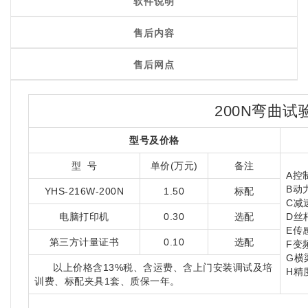
软件说明
售后内容
售后网点
200N
弯曲试
型号及价格
型 号
单价(万元)
备注
A控
B动
YHS-216W-200N
1.50
标配
C减
电脑打印机
0.30
选配
D丝
E传
第三方计量证书
0.10
选配
F变
G横
以上价格含13%税、含运费、含上门安装调试及培
H精
训费、标配夹具1套、质保一年。