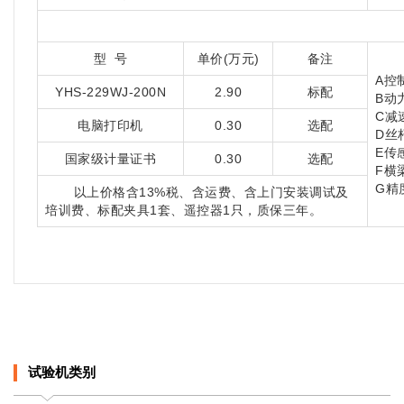
型 号
单价(万元)
备注
A控
YHS-229WJ-200N
2.90
标配
B动
C减
电脑打印机
0.30
选配
D丝
E传
国家级计量证书
0.30
选配
F横梁
G精
以上价格含13%税、含运费、含上门安装调试及
培训费、标配夹具1套、遥控器1只，质保三年。
试验机类别