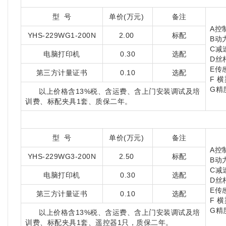
型 号
单价(万元)
备注
A控
YHS-229WG1-200N
2.00
标配
B动
C减
电脑打印机
0.30
选配
D丝
E传
第三方计量证书
0.10
选配
F 
G精
以上价格含13%税、含运费、含上门安装调试及培
训费、标配夹具1套、质保二年。
型 号
单价(万元)
备注
A控
YHS-229WG3-200N
2.50
标配
B动
C减
电脑打印机
0.30
选配
D丝
E传
第三方计量证书
0.10
选配
F 横
G精
以上价格含13%税、含运费、含上门安装调试及培
训费、标配夹具1套、遥控器1只，质保二年。