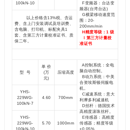
100kN-10
F变频器：台达变
频器(台湾台达)
G横梁移动速度范
以上价格含13%税、含运
围：20-
费、含上门安装调试及培训费、
200mm/min
含电脑、打印机、标配夹具1
H
精度等级：1 级
套、
含
第三方计量校准证书、质
Ｉ第三方计量校
保二年。
准证书
A控制系统：全电
单 价
脑自动控制。
型 号
(万
压缩高度
B动力系统：中美
元)
合资埃斯顿伺服电
机。
YHS-
C减速系统：意大
229WG-
4.60
700mm
利摩多利减速机
100kN-7
D丝杆：德国技术
高精度滚珠丝杆。
YHS-
E传感器：高精度
229WG-
5.70
1000mm
传感器；精度等级
100kN-10
±0.05%