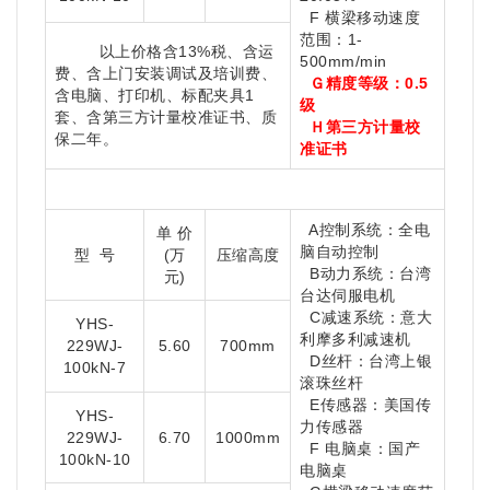
F 横梁移动速度
范围：1-
以上价格含13%税、含运
500mm/min
费、含上门安装调试及培训费、
Ｇ
精度等级：0.5
含电脑、打印机、标配夹具1
级
套、
含
第三方计量校准证书、质
Ｈ第三方计量校
保二年。
准证书
A控制系统：全电
单 价
脑自动控制
型 号
(万
压缩高度
B动力系统：台湾
元)
台达伺服电机
C减速系统：意大
YHS-
利摩多利减速机
229WJ-
5.60
700mm
D丝杆：台湾上银
100kN-7
滚珠丝杆
E传感器：美国传
YHS-
力传感器
229WJ-
6.70
1000mm
F 电脑桌：国产
100kN-10
电脑桌