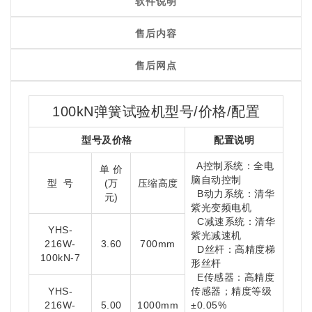
软件说明
售后内容
售后网点
100kN
弹簧试验机
型号/价格/配置
型号及价格
配置说明
A控制系统：全电
单 价
脑自动控制
型 号
(万
压缩高度
B动力系统：清华
元)
紫光变频电机
C减速系统：清华
YHS-
紫光减速机
216W-
3.60
700mm
D丝杆：高精度梯
100kN-7
形丝杆
E传感器：高精度
YHS-
传感器；精度等级
216W-
5.00
1000mm
±0.05%