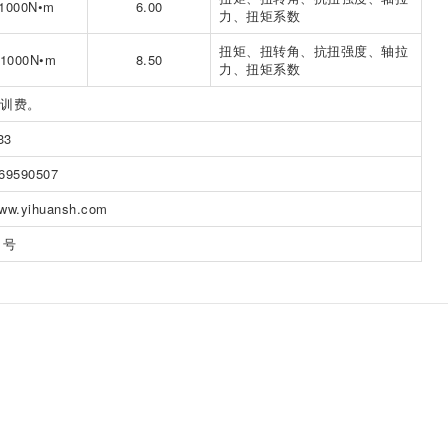
1000N•m
6.00
力、扭矩系数
扭矩、扭转角、抗扭强度、轴拉
1000N•m
8.50
力、扭矩系数
培训费。
33
9590507
w.yihuansh.com
1号