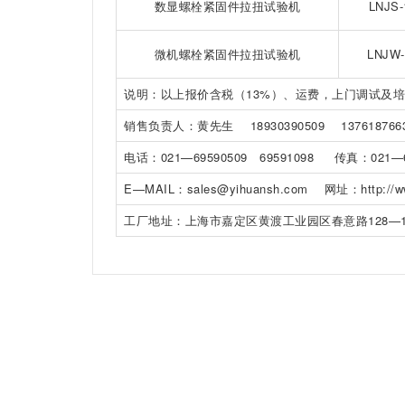
数显螺栓紧固件拉扭试验机
LNJS-
微机螺栓紧固件拉扭试验机
LNJW-
说明：以上报价含税（13%）、运费，上门调试及
销售负责人：黄先生 18930390509 137618766
电话：021—69590509 69591098 传真：021—6
E—MAIL：sales@yihuansh.com 网址：http://ww
工厂地址：上海市嘉定区黄渡工业园区春意路128—